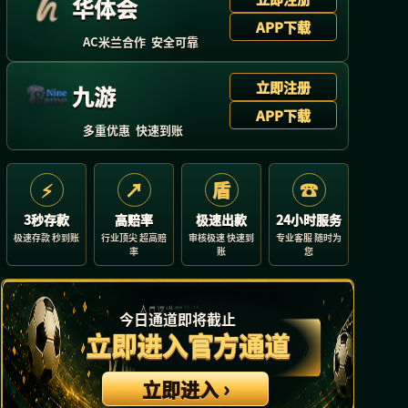
下载
半岛体育app
APP